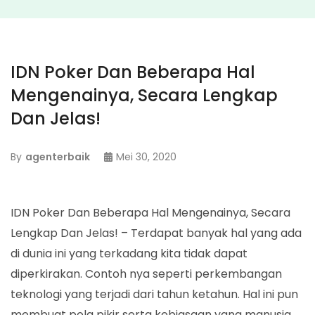
IDN Poker Dan Beberapa Hal
Mengenainya, Secara Lengkap
Dan Jelas!
By
agenterbaik
Mei 30, 2020
IDN Poker Dan Beberapa Hal Mengenainya, Secara
Lengkap Dan Jelas! – Terdapat banyak hal yang ada
di dunia ini yang terkadang kita tidak dapat
diperkirakan. Contoh nya seperti perkembangan
teknologi yang terjadi dari tahun ketahun. Hal ini pun
membuat pola pikir serta kebiasaan yang manusia