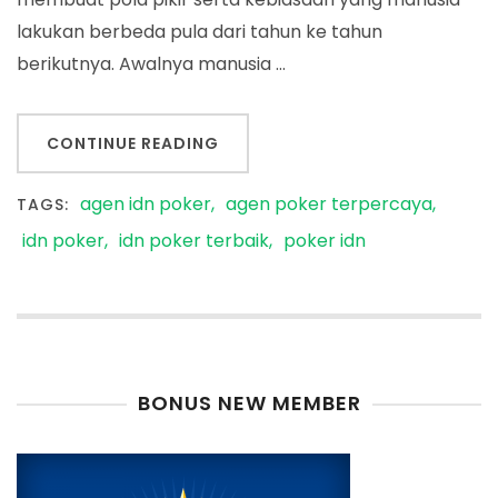
lakukan berbeda pula dari tahun ke tahun
berikutnya. Awalnya manusia …
CONTINUE READING
agen idn poker
agen poker terpercaya
TAGS:
idn poker
idn poker terbaik
poker idn
BONUS NEW MEMBER