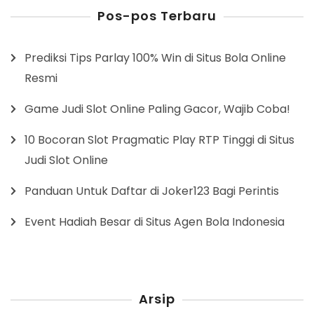
Pos-pos Terbaru
Prediksi Tips Parlay 100% Win di Situs Bola Online
Resmi
Game Judi Slot Online Paling Gacor, Wajib Coba!
10 Bocoran Slot Pragmatic Play RTP Tinggi di Situs
Judi Slot Online
Panduan Untuk Daftar di Joker123 Bagi Perintis
Event Hadiah Besar di Situs Agen Bola Indonesia
Arsip