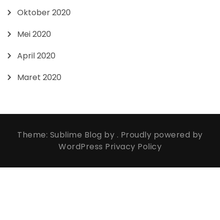
Oktober 2020
Mei 2020
April 2020
Maret 2020
Theme: Sublime Blog by . Proudly powered by
WordPress
Privacy Policy