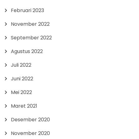
Februari 2023
November 2022
September 2022
Agustus 2022
Juli 2022
Juni 2022
Mei 2022
Maret 2021
Desember 2020
November 2020