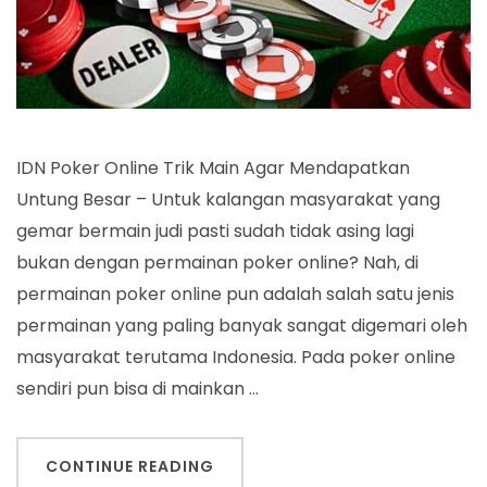
IDN Poker Online Trik Main Agar Mendapatkan
Untung Besar – Untuk kalangan masyarakat yang
gemar bermain judi pasti sudah tidak asing lagi
bukan dengan permainan poker online? Nah, di
permainan poker online pun adalah salah satu jenis
permainan yang paling banyak sangat digemari oleh
masyarakat terutama Indonesia. Pada poker online
sendiri pun bisa di mainkan …
CONTINUE READING