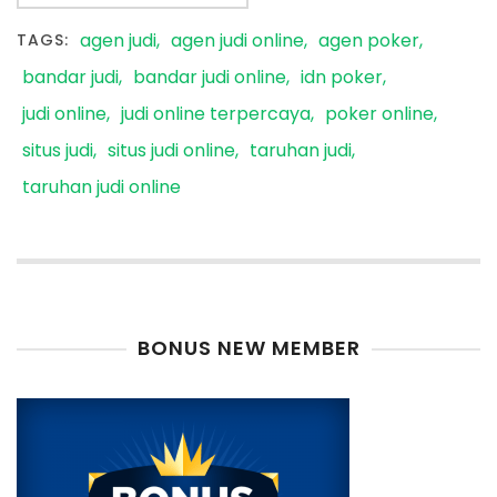
agen judi
agen judi online
agen poker
TAGS:
bandar judi
bandar judi online
idn poker
judi online
judi online terpercaya
poker online
situs judi
situs judi online
taruhan judi
taruhan judi online
BONUS NEW MEMBER