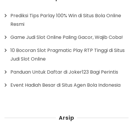
Prediksi Tips Parlay 100% Win di Situs Bola Online
Resmi
Game Judi Slot Online Paling Gacor, Wajib Coba!
10 Bocoran Slot Pragmatic Play RTP Tinggi di Situs
Judi Slot Online
Panduan Untuk Daftar di Joker123 Bagi Perintis
Event Hadiah Besar di Situs Agen Bola Indonesia
Arsip