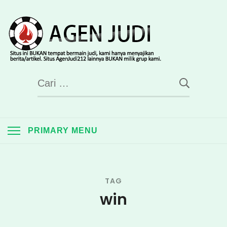
Skip
to
content
Bandar
Bandar
terpercaya
yang
Daftar
Cari
memberikan
customer
Casino
untuk:
service siap
SIAGA. Anda
Terperc
bisa daftar
PRIMARY MENU
casino online,
– Slot
game judi
poker, slot uang
Indones
asli terbaru di
Indonesia
TAG
CS
win
24JAM