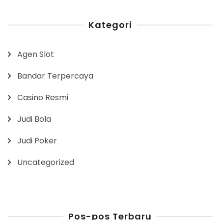
Kategori
Agen Slot
Bandar Terpercaya
Casino Resmi
Judi Bola
Judi Poker
Uncategorized
Pos-pos Terbaru